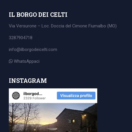
IL BORGO DEI CELTI
Via Versurone – Loc. Doccia del Cimone
Fiumalbo (MO)
3287904718
info@ilborgodeicelti.com
WhatsAppaci
INSTAGRAM
Search
for: