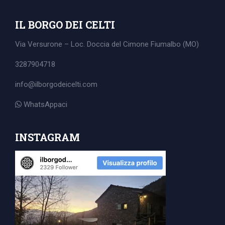
IL BORGO DEI CELTI
Via Versurone – Loc. Doccia del Cimone
Fiumalbo (MO)
3287904718
info@ilborgodeicelti.com
WhatsAppaci
INSTAGRAM
Search
for: