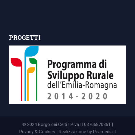
PROGETTI
© 2024 Borgo dei Celti | P.iva IT03706870361 |
Privacy & Cookies
| Realizzazione by
Piramedia.it