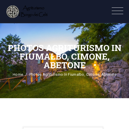
PHOTOS AGRITURISMO IN
FIUMALBO, CIMONE,
ABETONE
Home
Photos Agriturismo In Fiumalbo, Cimone, Abetone