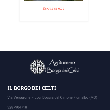
Escursioni
IL BORGO DEI CELTI
Via Versurone – Loc. Doccia del Cimone
Fiumalbo (MO)
3287904718