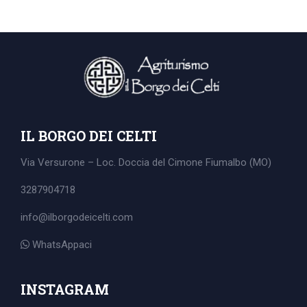
IL BORGO DEI CELTI
Via Versurone – Loc. Doccia del Cimone
Fiumalbo (MO)
3287904718
info@ilborgodeicelti.com
WhatsAppaci
Search
for:
INSTAGRAM