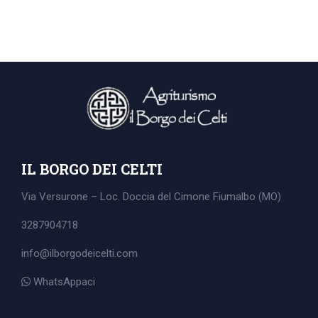
IL BORGO DEI CELTI
Via Versurone – Loc. Doccia del Cimone
Fiumalbo (MO)
3287904718
info@ilborgodeicelti.com
Search
WhatsAppaci
for: