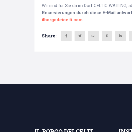
Wir sind für Sie da im Dorf CELTIC WAITING, ab
Reservierungen durch diese E-Mail antwor
ilborgodeicelti.com
Share:
IL BORGO DEI CELTI
INS