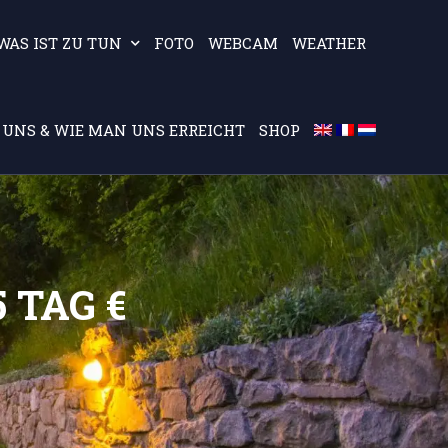
WAS IST ZU TUN
FOTO
WEBCAM
WEATHER
 UNS & WIE MAN UNS ERREICHT
SHOP
 TAG €