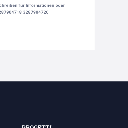
chreiben für Informationen oder
3287904718 3287904720
PROGETTI