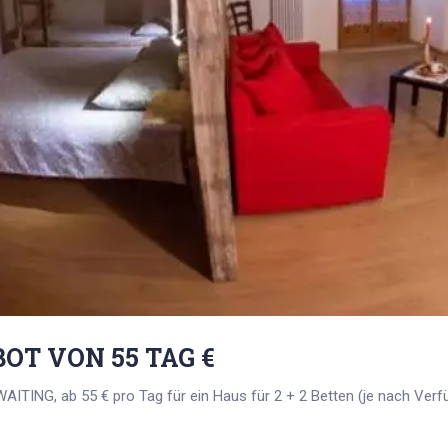
T VON 55 TAG €
WAITING, ab 55 € pro Tag für ein Haus für 2 + 2 Betten (je nach Verfü