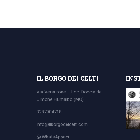
IL BORGO DEI CELTI
INS
Via Versurone – Loc. Doccia del
Cimone
Fiumalbo (MO)
3287904718
info@ilborgodeicelti.com
WhatsAppaci