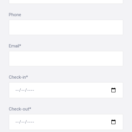
Phone
Email*
Search
for:
Check-in*
Check-out*