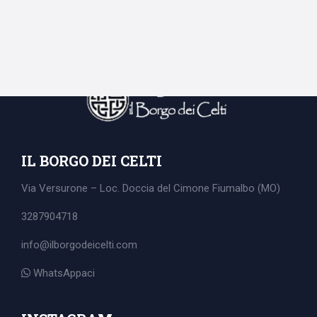
IL BORGO DEI CELTI
Via Versurone – Loc. Doccia del Cimone
Fiumalbo (MO)
3287904718
info@ilborgodeicelti.com
WhatsAppaci