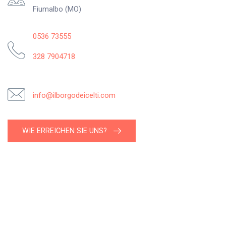
Fiumalbo (MO)
0536 73555
328 7904718
info@ilborgodeicelti.com
WIE ERREICHEN SIE UNS?