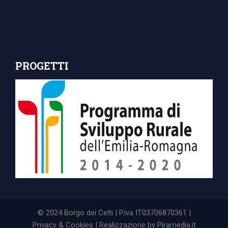
PROGETTI
© 2024 Borgo dei Celti | P.iva IT03706870361 |
Privacy & Cookies
| Realizzazione by
Piramedia.it