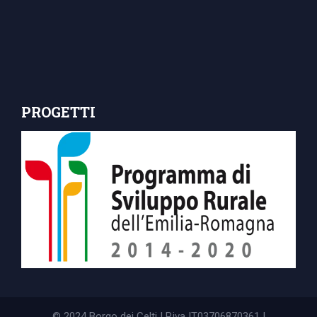
PROGETTI
© 2024 Borgo dei Celti | P.iva IT03706870361 |