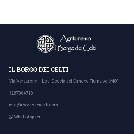
IL BORGO DEI CELTI
Via Versurone – Loc. Doccia del Cimone
Fiumalbo (MO)
3287904718
info@ilborgodeicelti.com
Search
WhatsAppaci
for: