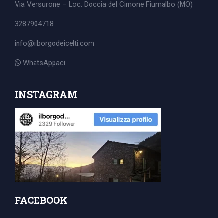
Via Versurone – Loc. Doccia del Cimone
Fiumalbo (MO)
3287904718
info@ilborgodeicelti.com
WhatsAppaci
INSTAGRAM
FACEBOOK