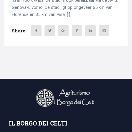
naar Noord-Pisa. De stad is ook bereikbaar via de A-12
Genova-Livorno. De stad ligt op ongeveer 65 km van
Florence en 35 km van Pisa. [:]
Share:
IL BORGO DEI CELTI