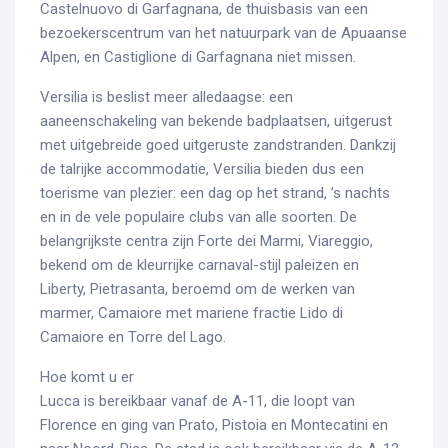
Castelnuovo di Garfagnana, de thuisbasis van een
Search
bezoekerscentrum van het natuurpark van de Apuaanse
for:
Alpen, en Castiglione di Garfagnana niet missen.
Versilia is beslist meer alledaagse: een
aaneenschakeling van bekende badplaatsen, uitgerust
met uitgebreide goed uitgeruste zandstranden. Dankzij
de talrijke accommodatie, Versilia bieden dus een
toerisme van plezier: een dag op het strand, ’s nachts
en in de vele populaire clubs van alle soorten. De
belangrijkste centra zijn Forte dei Marmi, Viareggio,
bekend om de kleurrijke carnaval-stijl paleizen en
Liberty, Pietrasanta, beroemd om de werken van
marmer, Camaiore met mariene fractie Lido di
Camaiore en Torre del Lago.
Hoe komt u er
Lucca is bereikbaar vanaf de A-11, die loopt van
Florence en ging van Prato, Pistoia en Montecatini en