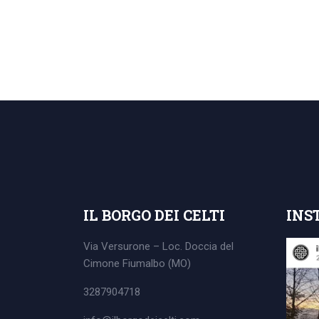
Search
for:
IL BORGO DEI CELTI
INS
Via Versurone – Loc. Doccia del
Cimone
Fiumalbo (MO)
3287904718