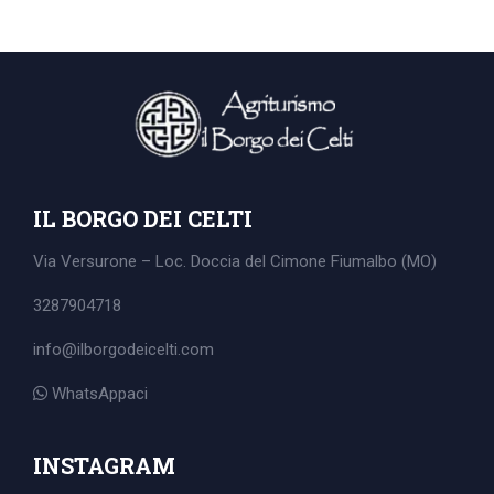
IL BORGO DEI CELTI
Via Versurone – Loc. Doccia del Cimone
Fiumalbo (MO)
3287904718
info@ilborgodeicelti.com
WhatsAppaci
Search
for:
INSTAGRAM