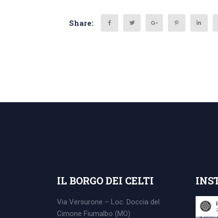
Share:
Search
for:
IL BORGO DEI CELTI
INS
Via Versurone – Loc. Doccia del
Cimone
Fiumalbo (MO)