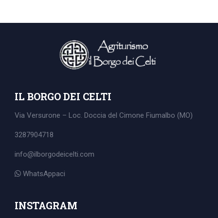
IL BORGO DEI CELTI
Via Versurone – Loc. Doccia del Cimone
Fiumalbo (MO)
3287904718
info@ilborgodeicelti.com
WhatsAppaci
Search
for:
INSTAGRAM