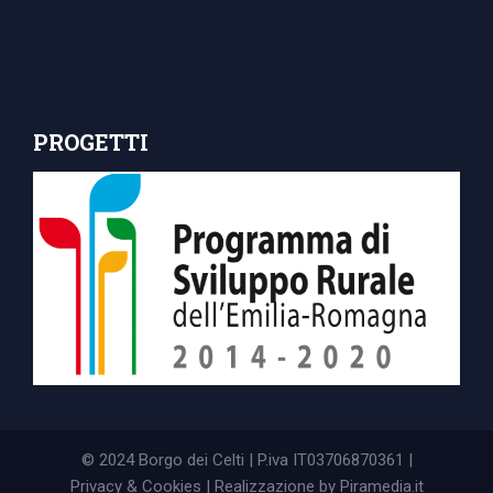
PROGETTI
© 2024 Borgo dei Celti | P.iva IT03706870361 |
Privacy & Cookies
| Realizzazione by
Piramedia.it