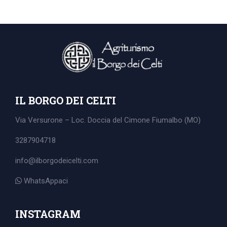
IL BORGO DEI CELTI
Via Versurone – Loc. Doccia del Cimone
Fiumalbo (MO)
3287904718
info@ilborgodeicelti.com
WhatsAppaci
Search
for:
INSTAGRAM