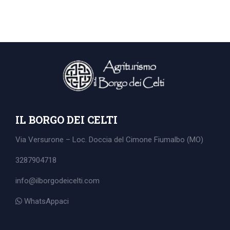
IL BORGO DEI CELTI
Via Versurone – Loc. Doccia del Cimone
Fiumalbo (MO)
3287904718
info@ilborgodeicelti.com
Search
WhatsAppaci
for: