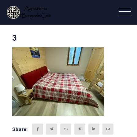
3
Share: