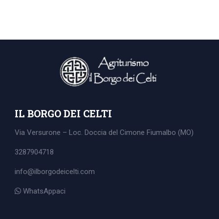
IL BORGO DEI CELTI
Via Versurone – Loc. Doccia del Cimone
Fiumalbo (MO)
3287904718
info@ilborgodeicelti.com
Search
WhatsAppaci
for: