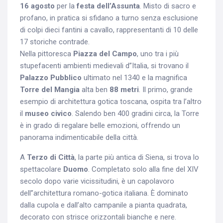
16 agosto
per la
festa dell’Assunta
. Misto di sacro e
profano, in pratica si sfidano a turno senza esclusione
di colpi dieci fantini a cavallo, rappresentanti di 10 delle
17 storiche contrade.
Nella pittoresca
Piazza del Campo
, uno tra i più
stupefacenti ambienti medievali d”Italia, si trovano il
Palazzo Pubblico
ultimato nel 1340 e la magnifica
Torre del Mangia
alta ben
88 metri
. Il primo, grande
esempio di architettura gotica toscana, ospita tra l’altro
il
museo civico
. Salendo ben 400 gradini circa, la Torre
è in grado di regalare belle emozioni, offrendo un
panorama indimenticabile della città.
A
Terzo di Città
, la parte più antica di Siena, si trova lo
spettacolare
Duomo
. Completato solo alla fine del XIV
secolo dopo varie vicissitudini, è un capolavoro
dell”architettura romano-gotica italiana. È dominato
dalla cupola e dall’alto campanile a pianta quadrata,
decorato con strisce orizzontali bianche e nere.