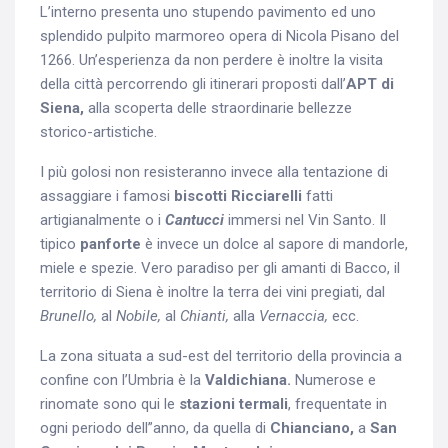
L’interno presenta uno stupendo pavimento ed uno
splendido pulpito marmoreo opera di Nicola Pisano del
1266. Un’esperienza da non perdere è inoltre la visita
della città percorrendo gli itinerari proposti dall’
APT di
Siena,
alla scoperta delle straordinarie bellezze
storico-artistiche.
I più golosi non resisteranno invece alla tentazione di
assaggiare i famosi
biscotti Ricciarelli
fatti
artigianalmente o i
Cantucci
immersi nel Vin Santo. Il
tipico
panforte
è invece un dolce al sapore di mandorle,
miele e spezie. Vero paradiso per gli amanti di Bacco, il
territorio di Siena è inoltre la terra dei vini pregiati, dal
Brunello,
al
Nobile,
al
Chianti,
alla
Vernaccia,
ecc.
La zona situata a sud-est del territorio della provincia a
confine con l’Umbria è la
Valdichiana.
Numerose e
rinomate sono qui le
stazioni termali
, frequentate in
ogni periodo dell”anno, da quella di
Chianciano,
a
San