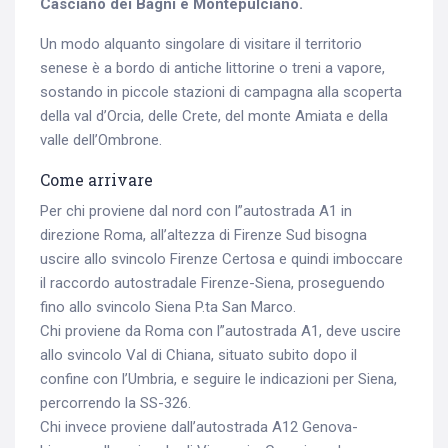
Casciano dei Bagni e Montepulciano.
Un modo alquanto singolare di visitare il territorio
Search
senese è a bordo di antiche littorine o treni a vapore,
for:
sostando in piccole stazioni di campagna alla scoperta
della val d’Orcia, delle Crete, del monte Amiata e della
valle dell’Ombrone.
Come arrivare
Per chi proviene dal nord con l”autostrada A1 in
direzione Roma, all’altezza di Firenze Sud bisogna
uscire allo svincolo Firenze Certosa e quindi imboccare
il raccordo autostradale Firenze-Siena, proseguendo
fino allo svincolo Siena P.ta San Marco.
Chi proviene da Roma con l”autostrada A1, deve uscire
allo svincolo Val di Chiana, situato subito dopo il
confine con l’Umbria, e seguire le indicazioni per Siena,
percorrendo la SS-326.
Chi invece proviene dall’autostrada A12 Genova-