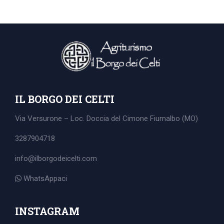
IL BORGO DEI CELTI
Via Versurone – Loc. Doccia del Cimone
Fiumalbo (MO)
3287904718
info@ilborgodeicelti.com
WhatsAppaci
Search
for:
INSTAGRAM