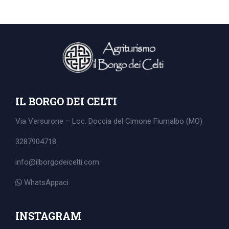
IL BORGO DEI CELTI
Via Versurone – Loc. Doccia del Cimone
Fiumalbo (MO)
3287904718
info@ilborgodeicelti.com
WhatsAppaci
Search
for:
INSTAGRAM