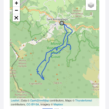
+
−
Leaflet
| Data ©
OpenStreetMap
contributors, Maps ©
Thunderforest
contributors,
CC-BY-SA
, Imagery ©
Mapbox