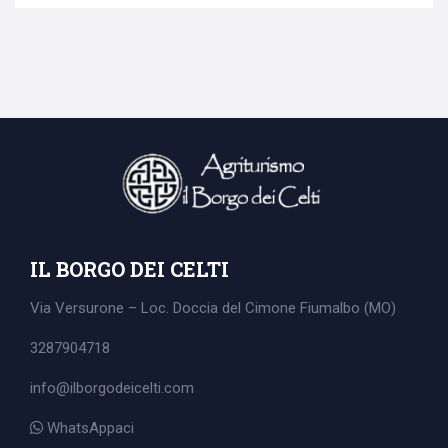
IL BORGO DEI CELTI
Via Versurone – Loc. Doccia del Cimone
Fiumalbo (MO)
3287904718
info@ilborgodeicelti.com
WhatsAppaci