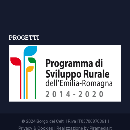
PROGETTI
© 2024 Borgo dei Celti | P.iva IT03706870361 |
Privacy & Cookies
| Realizzazione by
Piramedia.it