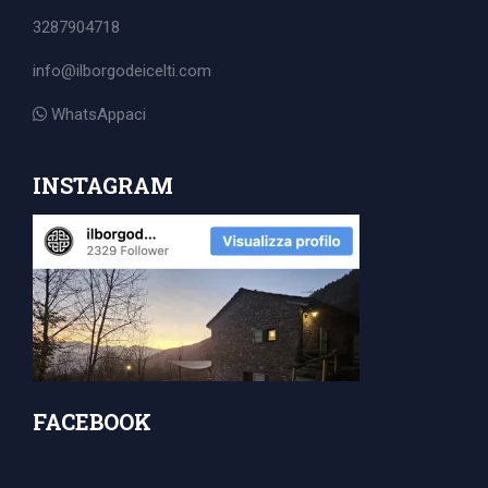
Search
3287904718
for:
info@ilborgodeicelti.com
WhatsAppaci
INSTAGRAM
FACEBOOK