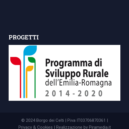
PROGETTI
© 2024 Borgo dei Celti | P.iva IT03706870361 |
Privacy & Cookies
| Realizzazione by
Piramedia.it