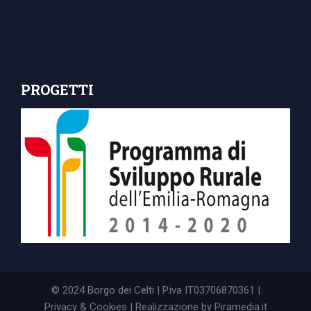
PROGETTI
© 2024 Borgo dei Celti | P.iva IT03706870361 |
Privacy & Cookies
| Realizzazione by
Piramedia.it