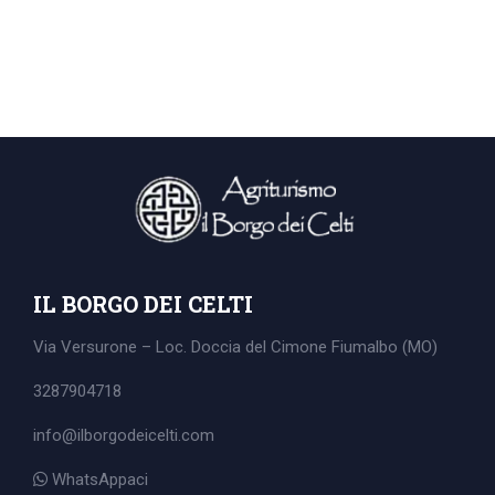
IL BORGO DEI CELTI
Via Versurone – Loc. Doccia del Cimone
Fiumalbo (MO)
3287904718
info@ilborgodeicelti.com
Search
for:
WhatsAppaci