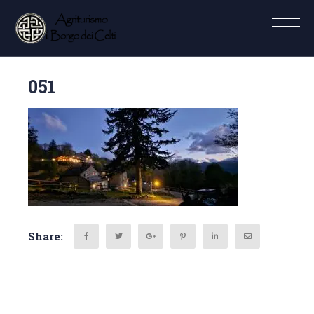
051
Share: