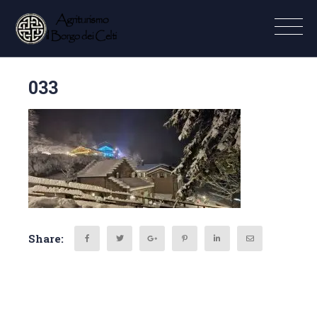
033
Share: