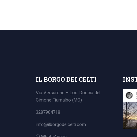
IL BORGO DEI CELTI
INS
Via Versurone – Loc. Doccia del
Cimone
Fiumalbo (MO)
3287904718
info@ilborgodeicelti.com
WhatsAppaci