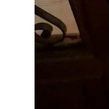
Search
for: