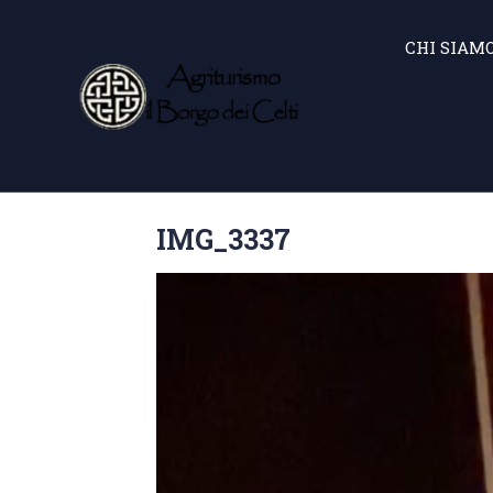
CHI SIAM
IMG_3337
Video
Player