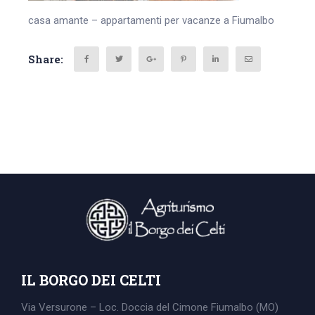
casa amante – appartamenti per vacanze a Fiumalbo
Share:
IL BORGO DEI CELTI
Via Versurone – Loc. Doccia del Cimone
Fiumalbo (MO)