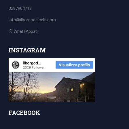
Search
3287904718
for:
info@ilborgodeicelti.com
WhatsAppaci
INSTAGRAM
FACEBOOK