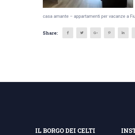
casa amante – appartamenti per vacanze a F
Share:
Search
for:
IL BORGO DEI CELTI
INS