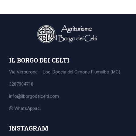
IL BORGO DEI CELTI
Via Versurone – Loc. Doccia del Cimone
Fiumalbo (MO)
3287904718
info@ilborgodeicelti.com
WhatsAppaci
Search
for:
INSTAGRAM