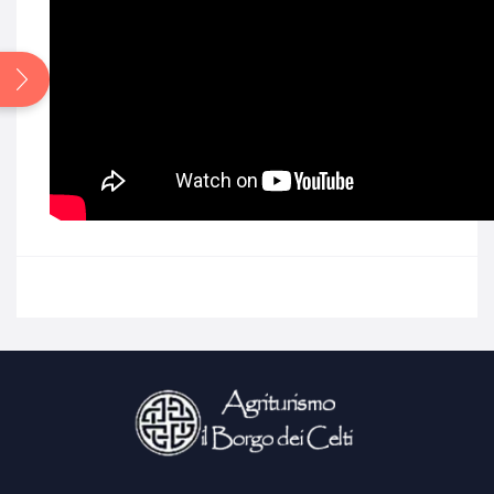
Search
for: