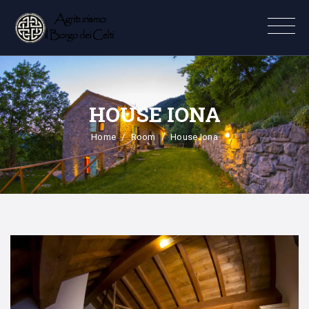
HOUSE IONA
Home
Room
House Iona