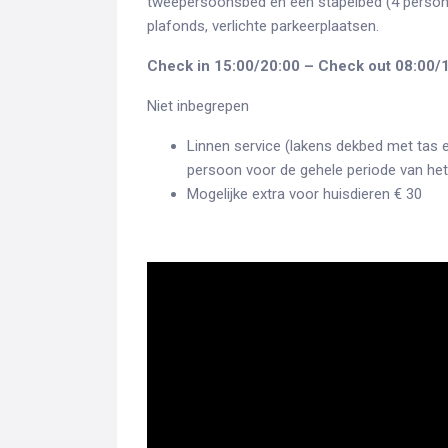
tweepersoonsbed en een stapelbed (4 persone
plafonds, verlichte parkeerplaatsen.
Check in 15:00/20:00 – Check out 08:00/
Niet inbegrepen
Linnen service (lakens dekbed met tas
persoon voor de gehele periode van het v
Mogelijke extra voor huisdieren € 30