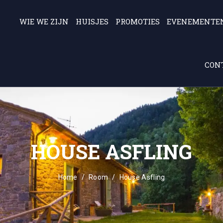
WIE WE ZIJN
HUISJES
PROMOTIES
EVENEMENTE
CONT
HOUSE ASFLING
Home
Room
House Asfling