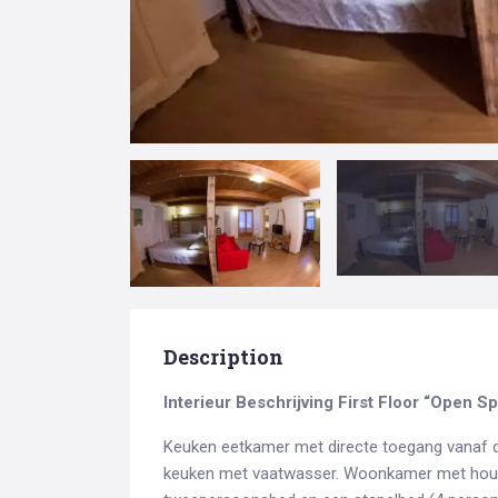
Description
Search
Interieur Beschrijving
First Floor “Open S
for:
Keuken eetkamer met directe toegang vanaf de 
keuken met vaatwasser. Woonkamer met houte