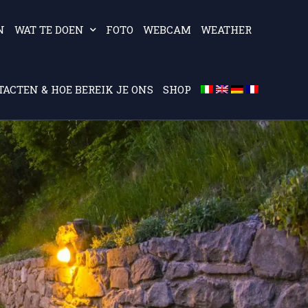
N
WAT TE DOEN
FOTO
WEBCAM
WEATHER
ACTEN & HOE BEREIK JE ONS
SHOP