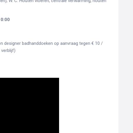
n), W. C. Houten vloeren, centrale verwarming, houten
10:00
 en designer badhanddoeken op aanvraag tegen € 10 /
erblijf)