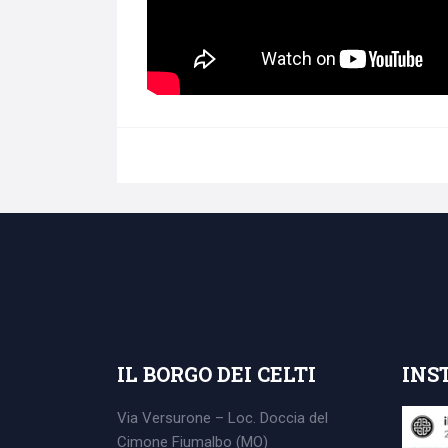
IL BORGO DEI CELTI
INS
Via Versurone – Loc. Doccia del
Cimone
Fiumalbo (MO)