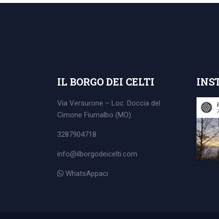
Search
for:
IL BORGO DEI CELTI
INS
Via Versurone – Loc. Doccia del
Cimone
Fiumalbo (MO)
3287904718
info@ilborgodeicelti.com
WhatsAppaci