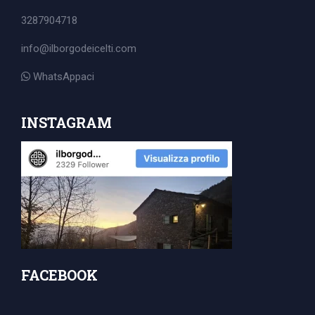
Search
3287904718
for:
info@ilborgodeicelti.com
WhatsAppaci
INSTAGRAM
FACEBOOK