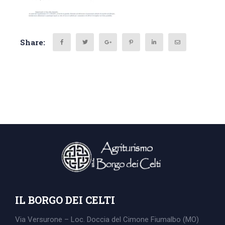
Share:
IL BORGO DEI CELTI
Via Versurone – Loc. Doccia del Cimone
Fiumalbo (MO)