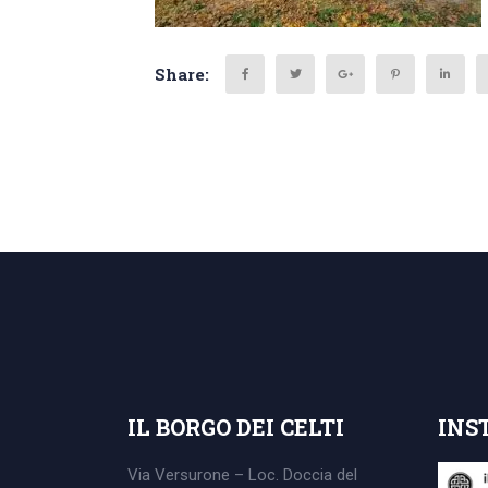
Share:
Search
for:
IL BORGO DEI CELTI
INS
Via Versurone – Loc. Doccia del