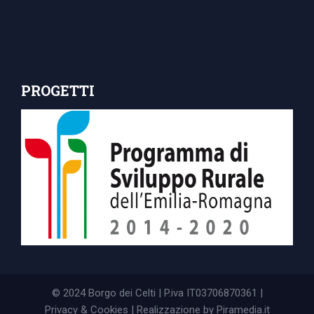
PROGETTI
© 2024 Borgo dei Celti | P.iva IT03706870361 |
Privacy & Cookies
| Realizzazione by
Piramedia.it