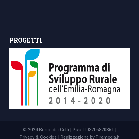
PROGETTI
© 2024 Borgo dei Celti | P.iva IT03706870361 |
Privacy & Cookies
| Realizzazione by
Piramedia.it