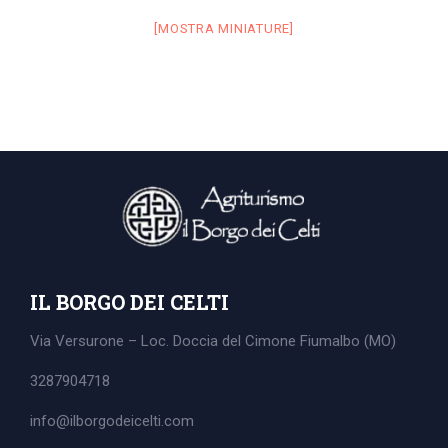
[MOSTRA MINIATURE]
Search
for:
IL BORGO DEI CELTI
Via Versurone – Loc. Doccia del Cimone
Fiumalbo (MO)
3287904718
info@ilborgodeicelti.com