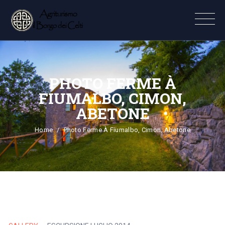
PHOTO FERME À
FIUMALBO, CIMON,
ABETONE
Home
Photo Ferme À Fiumalbo, Cimon, Abetone