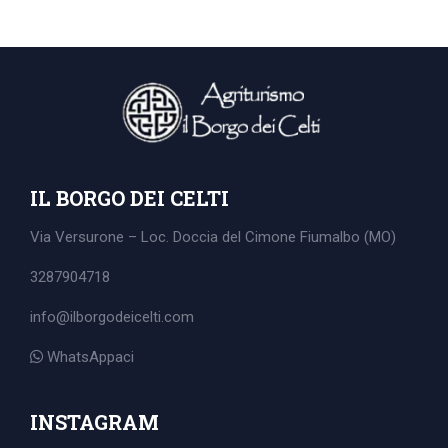
IL BORGO DEI CELTI
Via Versurone – Loc. Doccia del Cimone
Fiumalbo (MO)
3287904718
info@ilborgodeicelti.com
WhatsAppaci
Search
for:
INSTAGRAM