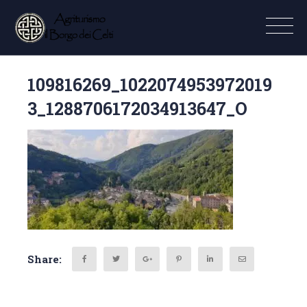
109816269_1022074953972019
3_1288706172034913647_O
Share: