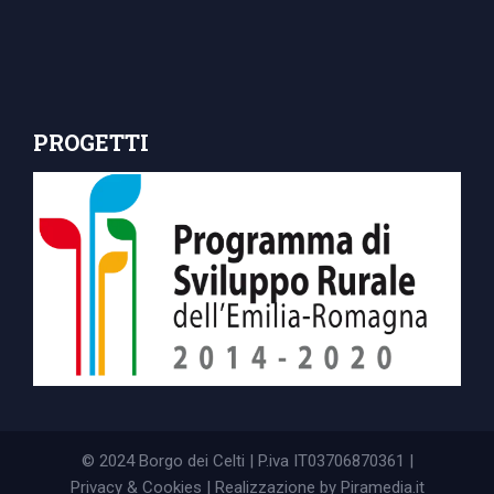
PROGETTI
© 2024 Borgo dei Celti | P.iva IT03706870361 |
Privacy & Cookies
| Realizzazione by
Piramedia.it