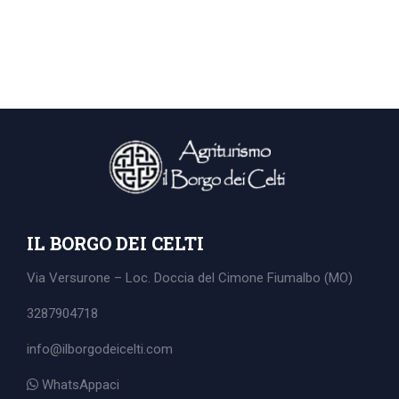
IL BORGO DEI CELTI
Via Versurone – Loc. Doccia del Cimone
Fiumalbo (MO)
3287904718
info@ilborgodeicelti.com
Search
for:
WhatsAppaci