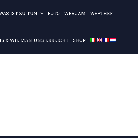
WAS IST ZU TUN
FOTO
WEBCAM
WEATHER
S & WIE MAN UNS ERREICHT
SHOP