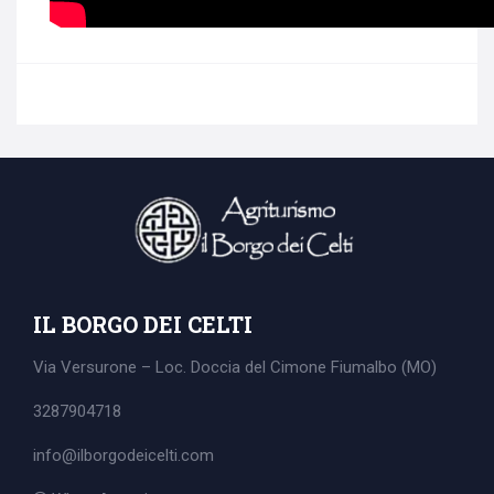
IL BORGO DEI CELTI
Via Versurone – Loc. Doccia del Cimone
Fiumalbo (MO)
3287904718
info@ilborgodeicelti.com